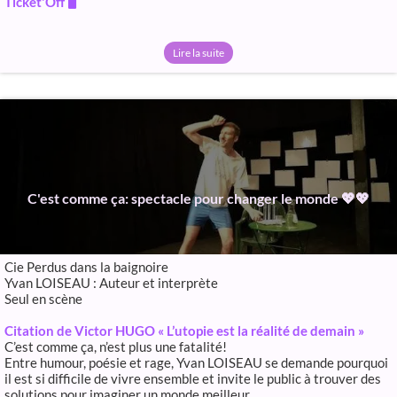
Ticket'Off 🖥️
Lire la suite
C'est comme ça: spectacle pour changer le monde 💖💖
Cie Perdus dans la baignoire
Yvan LOISEAU : Auteur et interprète
Seul en scène
Citation de Victor HUGO « L’utopie est la réalité de demain »
C’est comme ça, n’est plus une fatalité!
Entre humour, poésie et rage, Yvan LOISEAU se demande pourquoi
il est si difficile de vivre ensemble et invite le public à trouver des
solutions pour imaginer un monde meilleur.