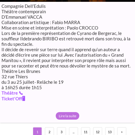
Compagnie Dell’Edulis
Théâtre contemporain
D’Emmanuel VACCA
Collaboration artistique : Fabio MARRA
Mise en scène et interprétation : Paolo CROCCO
Lors de la première représentation de Cyrano de Bergerac, le
souffleur Ildebrando BIRIBO est retrouvé mort dans son trou, à la
fin du spectacle.
Il décide de revenir sur terre quand il apprend qu’un auteur a
décidé d’écrire une pièce sur lui .Avec l’autorisation du « Grand
Manitou », il revient pour interpréter son propre rôle mais aussi
pour se raconter et peut être nous dévoiler le mystère de sa mort.
Théâtre Les Brunes
32 rue Thiers
du 3 au 25 juillet- Relâche le 19
à 16h25 durée 1h15
Théâtre 📞
Ticket'Off🖥️
Lire la suite
1
2
3
...
11
12
13
>