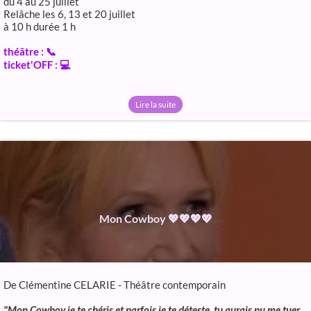
du 4 au 25 juillet
Relâche les 6, 13 et 20 juillet
à 10 h durée 1 h
théâtre : 📞
ticket'OFF : 💻
Lire la suite
Mon Cowboy 💖💖💖💖
De Clémentine CELARIE - Théâtre contemporain
"Mon Cowboy je te chéris et parfois je te déteste, tu aurais pu me tuer,