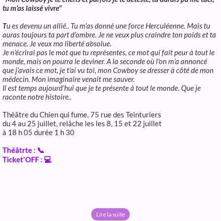
tu m'as laissé vivre"
T
u es devenu un allié.. Tu m’as donné une force Herculéenne. Mais tu
auras toujours ta part d’ombre. Je ne veux plus craindre ton poids et ta
menace. Je veux ma liberté absolue.
Je n’écrirai pas le mot que tu représentes, ce mot qui fait peur à tout le
monde, mais on pourra le deviner. A la seconde où l'on m’a annoncé
que j’avais ce mot, je t'ai vu toi, mon Cowboy se dresser à côté de mon
médecin. Mon imaginaire venait me sauver.
Il est temps aujourd’hui que je te présente à tout le monde. Que je
raconte notre histoire..
Théâtre du Chien qui fume, 75 rue des Teinturiers
du 4 au 25 juillet, relâche les les 8, 15 et 22 juillet
à 18 h 05 durée 1 h 30
Théâtrte : 📞
Ticket'OFF : 💻
Lire la suite