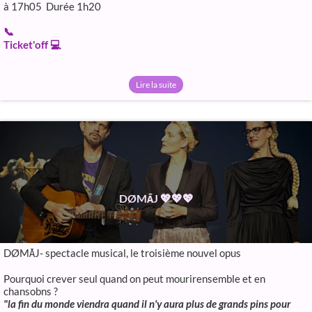
à 17h05 Durée 1h20
📞
Ticket'off 💻
Lire la suite
DØMĀJ 💖💖💖
DØMĀJ- spectacle musical, le troisième nouvel opus
Pourquoi crever seul quand on peut mourirensemble et en
chansobns ?
"la fin du monde viendra quand il n'y aura plus de grands pins pour