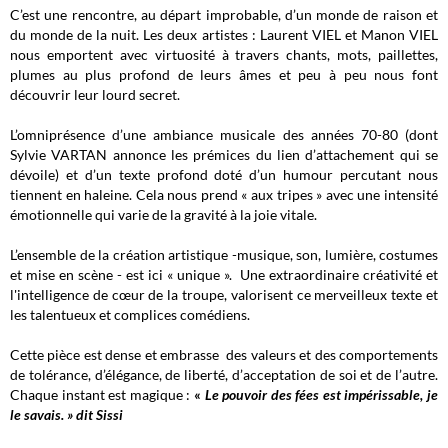
C’est une rencontre, au départ improbable, d’un monde de raison et
du monde de la nuit. Les deux artistes : Laurent VIEL et Manon VIEL
nous emportent avec virtuosité à travers chants, mots, paillettes,
plumes au plus profond de leurs âmes et peu à peu nous font
découvrir leur lourd secret.
L’omniprésence d’une ambiance musicale des années 70-80 (dont
Sylvie VARTAN annonce les prémices du lien d’attachement qui se
dévoile) et d’un texte profond doté d’un humour percutant nous
tiennent en haleine. Cela nous prend « aux tripes » avec une intensité
émotionnelle qui varie de la gravité à la joie vitale.
L’ensemble de la création artistique -musique, son, lumière, costumes
et mise en scène - est ici « unique ». Une extraordinaire créativité et
l'intelligence de cœur de la troupe, valorisent ce merveilleux texte et
les talentueux et complices comédiens.
Cette pièce est dense et embrasse des valeurs et des comportements
de tolérance, d’élégance, de liberté, d’acceptation de soi et de l’autre.
Chaque instant est magique :
«
Le pouvoir des fées est impérissable, je
le savais. » dit Sissi