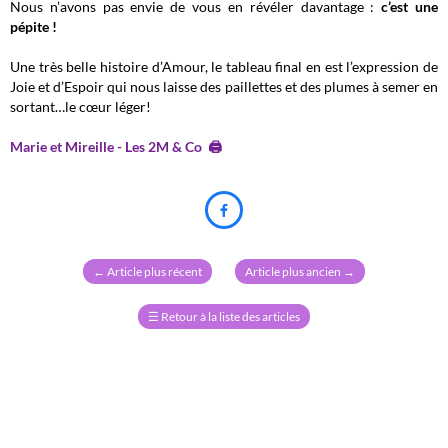
Nous n’avons pas envie de vous en révéler davantage :
c’est une
pépite !
Une très belle histoire d’Amour, le tableau final en est l’expression de
Joie et d’Espoir qui nous laisse des paillettes et des plumes à semer en
sortant…le cœur léger!
Marie et Mireille - Les 2M & Co 🖨️

←
Article plus récent
Article plus ancien
→
☰
Retour à la liste des articles