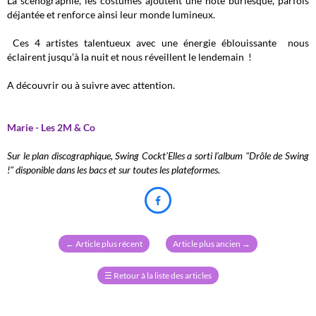
La scénographie, les costumes ajoutent une note burlesque, parfois
déjantée et renforce ainsi leur monde lumineux.
Ces 4 artistes talentueux avec une énergie éblouissante nous
éclairent jusqu’à la nuit et nous réveillent le lendemain !
A découvrir ou à suivre avec attention.
Marie - Les 2M & Co
Sur le plan discographique, Swing Cockt’Elles a sorti l’album "Drôle de Swing
!" disponible dans les bacs et sur toutes les plateformes.

←
Article plus récent
Article plus ancien
→
☰
Retour à la liste des articles