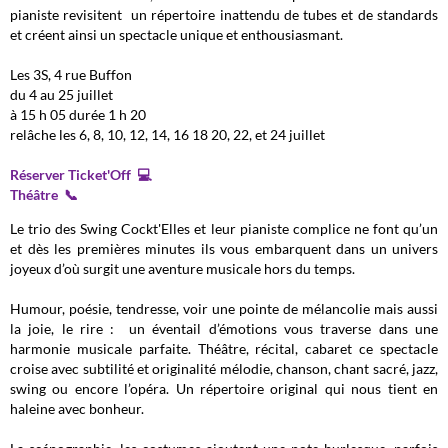
pianiste revisitent un répertoire inattendu de tubes et de standards
et créent ainsi un spectacle unique et enthousiasmant.
Les 3S, 4 rue Buffon
du 4 au 25 juillet
à 15 h 05 durée 1 h 20
relâche les 6, 8, 10, 12, 14, 16 18 20, 22, et 24 juillet
Réserver Ticket'Off 💻
Théâtre 📞
Le trio des Swing Cockt'Elles et leur pianiste complice ne font qu’un
et dès les premières minutes ils vous embarquent dans un univers
joyeux d’où surgit une aventure musicale hors du temps.
Humour, poésie, tendresse, voir une pointe de mélancolie mais aussi
la joie, le rire : un éventail d’émotions vous traverse dans une
harmonie musicale parfaite. Théâtre, récital, cabaret ce spectacle
croise avec subtilité et originalité mélodie, chanson, chant sacré, jazz,
swing ou encore l’opéra. Un répertoire original qui nous tient en
haleine avec bonheur.