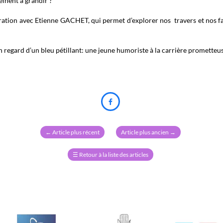
einent à grandir ?
ation avec Etienne GACHET, qui permet d’explorer nos travers et nos fail
 regard d’un bleu pétillant: une jeune humoriste à la carrière prometteus

←
Article plus récent
Article plus ancien
→
☰
Retour à la liste des articles