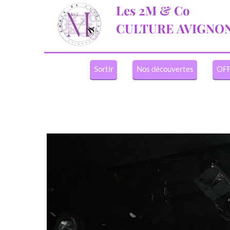
Les 2M & Co
CULTURE
AVIGNO
Sortir
Nos découvertes
OFF