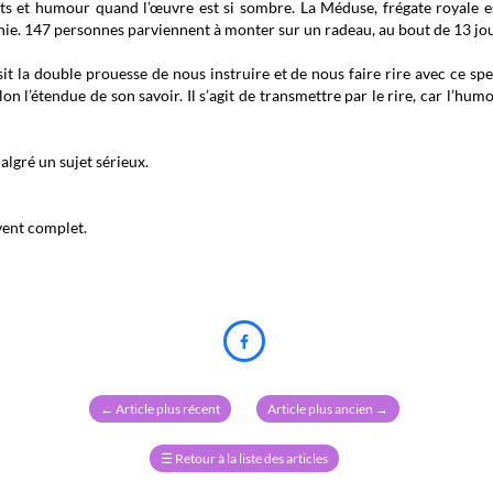
ots et humour quand l’œuvre est si sombre. La Méduse, frégate royale e
tanie. 147 personnes parviennent à monter sur un radeau, au bout de 13 jo
a double prouesse de nous instruire et de nous faire rire avec ce spe
elon l’étendue de son savoir. Il s’agit de transmettre par le rire, car l’h
malgré un sujet sérieux.
uvent complet.

←
Article plus récent
Article plus ancien
→
☰
Retour à la liste des articles