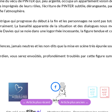
ine du vécu de PINTER qui, peu argenté, occupa un appartement voisin de 
imprégnés de leurs rôles, l’écriture de PINTER subtile, dérangeante, pa
fie l’atmosphère.
intrigue qui progresse du début à la fin et les personnages ne sont pas to
nt vraiment. La banalité apparente de la situation et des dialogues nou
é de Davies qui se noie dans une logorrhée incessante, la figure tendue et 
silences, jamais neutres et les non-dits que la mise en scène très épurée s
rdien, vous serez envoûtés, profondément troublés par cette figure sym

←
Article plus récent
Article plus ancien
→