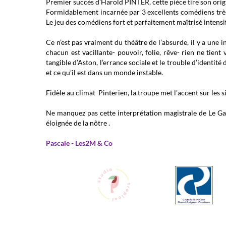
Premier succès d’Harold PINTER, cette pièce tire son orig
Formidablement incarnée par 3 excellents comédiens très 
Le jeu des comédiens fort et parfaitement maîtrisé intensi
Ce n’est pas vraiment du théâtre de l’absurde, il y a une 
chacun est vacillante- pouvoir, folie, rêve- rien ne tie
tangible d’Aston, l’errance sociale et le trouble d’identit
et ce qu’il est dans un monde instable.
Fidèle au climat Pinterien, la troupe met l’accent sur les 
Ne manquez pas cette interprétation magistrale de Le Ga
éloignée de la nôtre .
Pascale - Les2M & Co